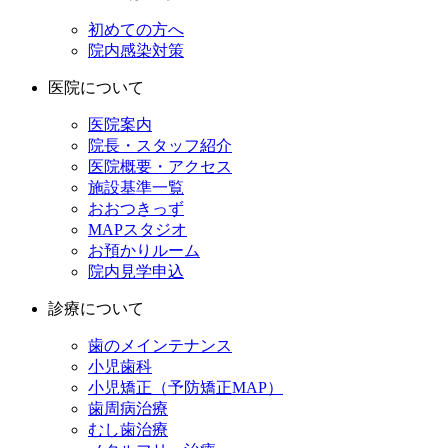
初めての方へ
院内感染対策
医院について
医院案内
院長・スタッフ紹介
医院概要・アクセス
施設基準一覧
おおつきっず
MAPスタジオ
お預かりルーム
院内見学申込
診療について
歯のメインテナンス
小児歯科
小児矯正（予防矯正MAP）
歯周病治療
むし歯治療