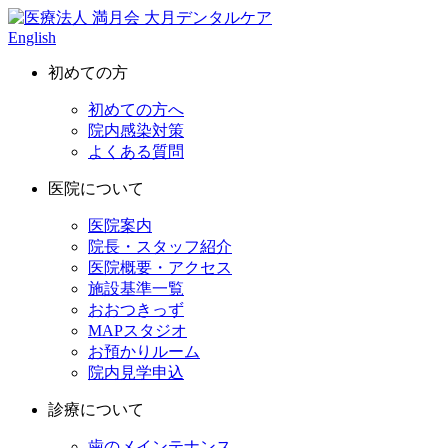
English
初めての方
初めての方へ
院内感染対策
よくある質問
医院について
医院案内
院長・スタッフ紹介
医院概要・アクセス
施設基準一覧
おおつきっず
MAPスタジオ
お預かりルーム
院内見学申込
診療について
歯のメインテナンス